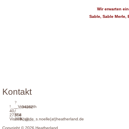
Wir erwarten ein
Sable, Sable Merle, 
Kontakt
___
Vossworth
___
04262
40,
/
27374
958
Visselhövede
203
___
___
s.noelle(at)heatherland.de
Copyright © 2026 Heatherland