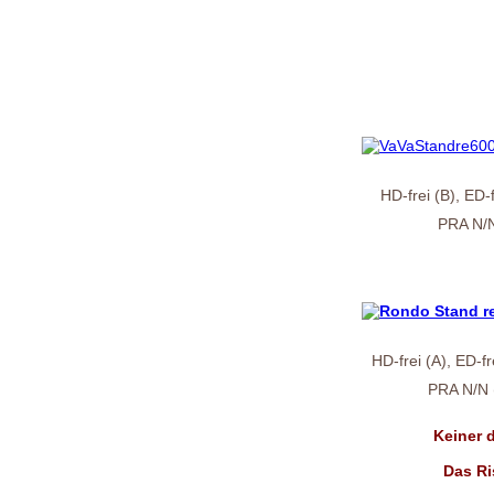
HD-frei (B), ED-
PRA N/N
HD-frei (A), ED-fr
PRA N/N (
Keiner 
Das Ri