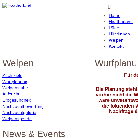
Home
Heatherland
Rüden
Hündinnen
Welpen
Kontakt
Welpen
Wurfplanu
Für d
Zuchtziele
Wurfplanung
Welpenstube
Die Planung steht
Aufzucht
vorher nicht die Wa
Erbgesundheit
wäre unverantwor
die folgenden 
Nachzuchtbewertung
Nachfrage d
Nachzuchtgalerie
Welpenspende
News & Events