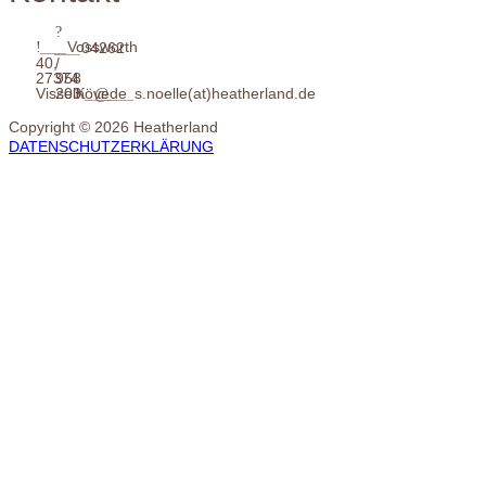
___
Vossworth
___
04262
40,
/
27374
958
Visselhövede
203
___
___
s.noelle(at)heatherland.de
Copyright © 2026 Heatherland
DATENSCHUTZERKLÄRUNG