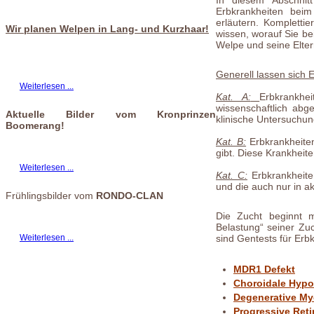
In diesem Abschnitt
Erbkrankheiten beim
erläutern. Komplettie
Wir planen Welpen in Lang- und Kurzhaar!
wissen, worauf Sie be
Welpe und seine Elte
Generell lassen sich E
Weiterlesen ...
Kat. A:
Erbkrankhe
wissenschaftlich abg
Aktuelle Bilder vom Kronprinzen
klinische Untersuchung
Boomerang!
Kat. B:
Erbkrankheiten
gibt. Diese Krankheite
Weiterlesen ...
Kat. C:
Erbkrankheiten
und die auch nur in aku
Frühlingsbilder vom
RONDO-CLAN
Die Zucht beginnt m
Belastung“ seiner Zu
Weiterlesen ...
sind Gentests für Erb
MDR1 Defekt
Choroidale Hypo
Degenerative My
Progressive Reti