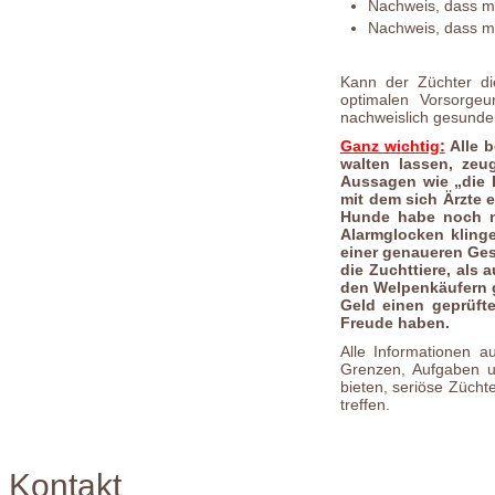
Nachweis, dass min
Nachweis, dass min
Kann der Züchter di
optimalen Vorsorge
nachweislich gesunde
Ganz wichtig:
Alle b
walten lassen, zeu
Aussagen wie „die E
mit dem sich Ärzte 
Hunde habe noch ni
Alarmglocken klinge
einer genaueren Ges
die Zuchttiere, als 
den Welpenkäufern 
Geld einen geprüft
Freude haben.
Alle Informationen au
Grenzen, Aufgaben un
bieten, seriöse Zücht
treffen.
Kontakt