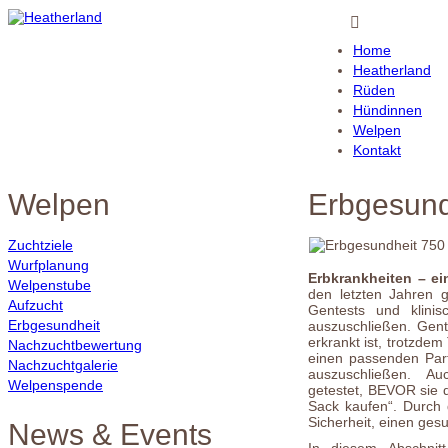
Home
Heatherland
Rüden
Hündinnen
Welpen
Kontakt
Welpen
Erbgesund
Zuchtziele
Wurfplanung
Erbkrankheiten – ei
Welpenstube
den letzten Jahren g
Aufzucht
Gentests und klini
Erbgesundheit
auszuschließen. Gent
erkrankt ist, trotzdem
Nachzuchtbewertung
einen passenden Part
Nachzuchtgalerie
auszuschließen. Auc
Welpenspende
getestet, BEVOR sie 
Sack kaufen“. Durch 
Sicherheit, einen ge
News & Events