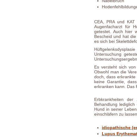
Nabelbruch
Hodenfehlbildung
CEA, PRA und KAT w
Augenfacharzt für 
getestet. Auch hier
Bescheid und hat die 
es sich bei Skelettd
Hüftgelenksdysplasi
Untersuchung getest
Untersuchungsergebnis
Es versteht sich von
Obwohl man die Verer
doch, dass erkrankte 
keine Garantie, dass
erkranken kann. Das Ri
Erbkrankheiten der
Behandlung lediglich
Hund in seiner Lebens
einschläfern zu lassen
idiopathische (er
Lupus Erythema