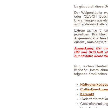
Es gibt durch diese G
Der Welpenkäufer w
oder CEA-CH Besch
Erkrankungen auswähl
sind in diesem Falle 
Extrem wichtig für di
jeweiligen Krankh
Anpaarungspartner 
einem „non-carrier“ 
Anmerkung:
Bei uns
DM und GCS N/N, als
Zuchtstätte keine 
Nun reichen Gentest
klinische Untersuchu
folgende Krankheiten 
Hüftgelenksdysp
Collie-Eye-Anoma
Katarakt
Skelettdeformatio
Gebissfehlstellun