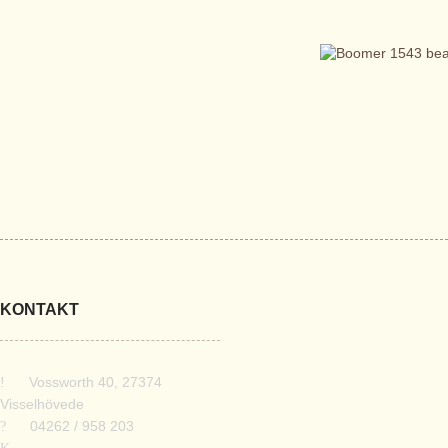
KONTAKT
___
Vossworth 40, 27374
Visselhövede
___
04262 / 958 203