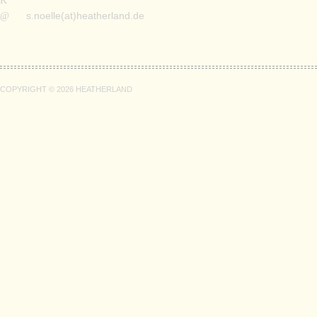
___
___
s.noelle(at)heatherland.de
COPYRIGHT © 2026 HEATHERLAND