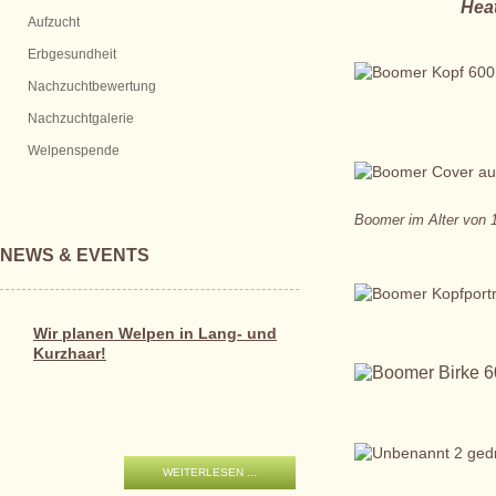
Heat
Aufzucht
Erbgesundheit
Nachzuchtbewertung
Nachzuchtgalerie
Welpenspende
Boomer im Alter von 
NEWS & EVENTS
Wir planen Welpen in Lang- und
Kurzhaar!
WEITERLESEN ...